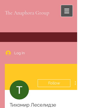
The Anaphora Group
Log In
Follow
Тихомир Леселидзе