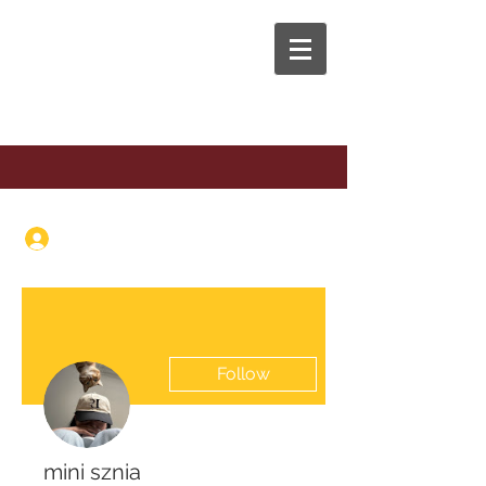
The Anaphora Group
Log In
Follow
mini sznia